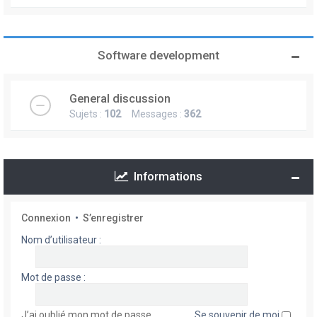
Software development
General discussion
Sujets :
102
Messages :
362
Informations
Connexion
•
S’enregistrer
Nom d’utilisateur :
Mot de passe :
J’ai oublié mon mot de passe
Se souvenir de moi