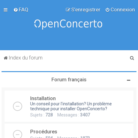
FAQ
S’enregistrer
Connexion
R
Index du forum
e
c
Forum français
h
e
Installation
r
Un conseil pour l'installation? Un problème
c
technique pour installer OpenConcerto?
Sujets :
728
Messages :
3407
h
e
Procédures
r