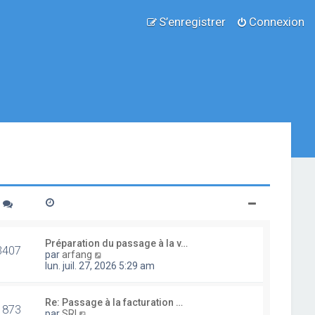
S’enregistrer
Connexion
Préparation du passage à la v…
3407
V
par
arfang
o
lun. juil. 27, 2026 5:29 am
i
r
l
Re: Passage à la facturation …
1873
e
V
par
SRI