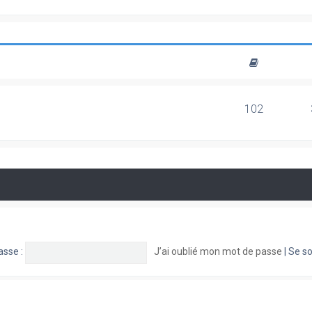
102
asse :
J’ai oublié mon mot de passe
|
Se so