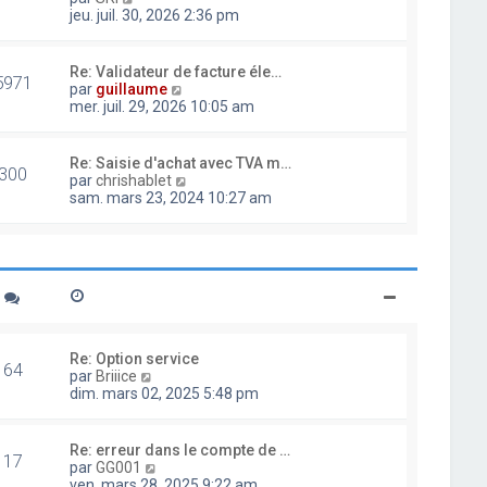
d
o
jeu. juil. 30, 2026 2:36 pm
e
i
r
r
n
l
Re: Validateur de facture éle…
i
5971
e
V
par
guillaume
e
d
o
mer. juil. 29, 2026 10:05 am
r
e
i
m
r
r
e
n
l
Re: Saisie d'achat avec TVA m…
s
i
300
e
V
par
chrishablet
s
e
d
o
sam. mars 23, 2024 10:27 am
a
r
e
i
g
m
r
r
e
e
n
l
s
i
e
s
e
d
a
r
e
g
m
r
e
e
n
s
i
Re: Option service
s
64
e
V
par
Briiice
a
r
o
dim. mars 02, 2025 5:48 pm
g
m
i
e
e
r
s
l
Re: erreur dans le compte de …
s
17
e
V
par
GG001
a
d
o
ven. mars 28, 2025 9:22 am