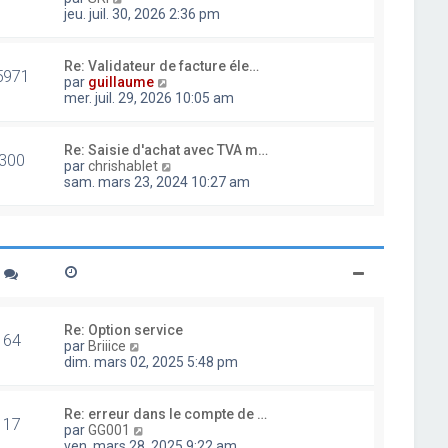
d
o
jeu. juil. 30, 2026 2:36 pm
e
i
r
r
n
l
Re: Validateur de facture éle…
i
5971
e
V
par
guillaume
e
d
o
mer. juil. 29, 2026 10:05 am
r
e
i
m
r
r
e
n
l
Re: Saisie d'achat avec TVA m…
s
i
300
e
V
par
chrishablet
s
e
d
o
sam. mars 23, 2024 10:27 am
a
r
e
i
g
m
r
r
e
e
n
l
s
i
e
s
e
d
a
r
e
g
m
r
e
e
n
s
i
Re: Option service
s
64
e
V
par
Briiice
a
r
o
dim. mars 02, 2025 5:48 pm
g
m
i
e
e
r
s
l
Re: erreur dans le compte de …
s
17
e
V
par
GG001
a
d
o
ven. mars 28, 2025 9:22 am