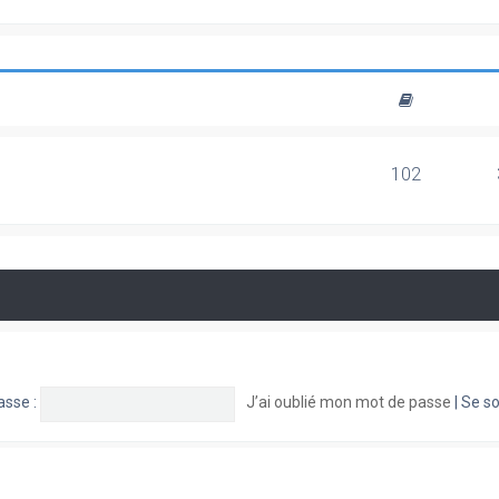
102
asse :
J’ai oublié mon mot de passe
|
Se so