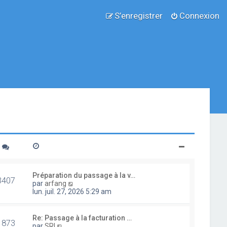
S’enregistrer
Connexion
Préparation du passage à la v…
3407
V
par
arfang
o
lun. juil. 27, 2026 5:29 am
i
r
l
Re: Passage à la facturation …
1873
e
V
par
SRI