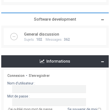
Software development
General discussion
Sujets :
102
Messages :
362
Informations
Connexion
•
S’enregistrer
Nom d’utilisateur :
Mot de passe :
J’ai oublié mon mot de passe
Se souvenir de moi