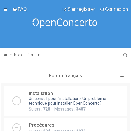
FAQ
S’enregistrer
Connexion
R
Index du forum
e
c
Forum français
h
e
Installation
r
Un conseil pour l'installation? Un problème
c
technique pour installer OpenConcerto?
Sujets :
728
Messages :
3407
h
e
Procédures
r