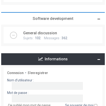
Software development
General discussion
Sujets :
102
Messages :
362
Informations
Connexion
•
S’enregistrer
Nom d’utilisateur :
Mot de passe :
J’ai oublié mon mot de passe
Se souvenir de moi