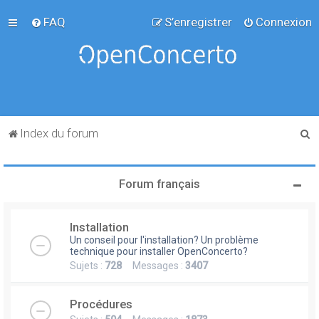
FAQ
S’enregistrer
Connexion
R
Index du forum
e
c
Forum français
h
e
Installation
r
Un conseil pour l'installation? Un problème
c
technique pour installer OpenConcerto?
Sujets :
728
Messages :
3407
h
e
Procédures
r