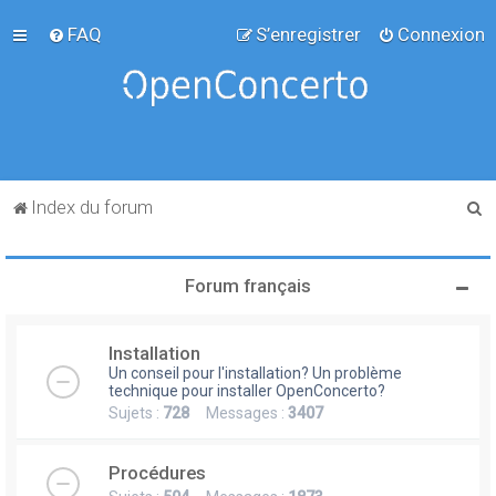
FAQ
S’enregistrer
Connexion
R
Index du forum
e
c
Forum français
h
e
Installation
r
Un conseil pour l'installation? Un problème
c
technique pour installer OpenConcerto?
Sujets :
728
Messages :
3407
h
e
Procédures
r