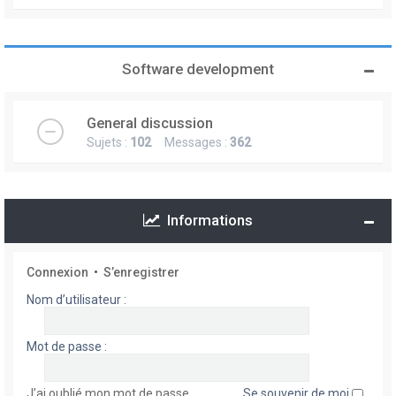
Software development
General discussion
Sujets :
102
Messages :
362
Informations
Connexion
•
S’enregistrer
Nom d’utilisateur :
Mot de passe :
J’ai oublié mon mot de passe
Se souvenir de moi