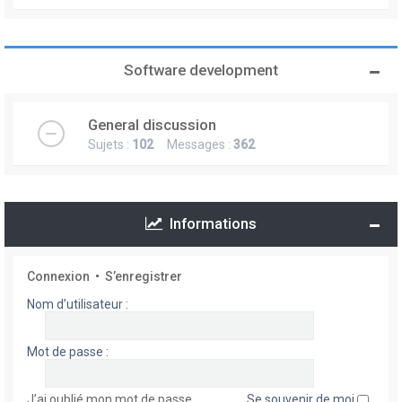
Software development
General discussion
Sujets :
102
Messages :
362
Informations
Connexion
•
S’enregistrer
Nom d’utilisateur :
Mot de passe :
J’ai oublié mon mot de passe
Se souvenir de moi