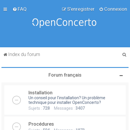
FAQ
S’enregistrer
Connexion
R
Index du forum
e
c
Forum français
h
e
Installation
r
Un conseil pour l'installation? Un problème
c
technique pour installer OpenConcerto?
Sujets :
728
Messages :
3407
h
e
Procédures
r