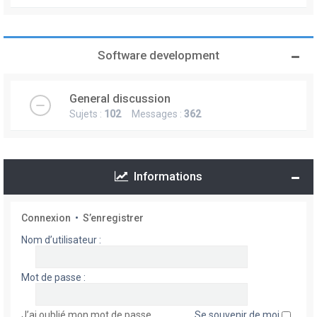
Software development
General discussion
Sujets :
102
Messages :
362
Informations
Connexion
•
S’enregistrer
Nom d’utilisateur :
Mot de passe :
J’ai oublié mon mot de passe
Se souvenir de moi