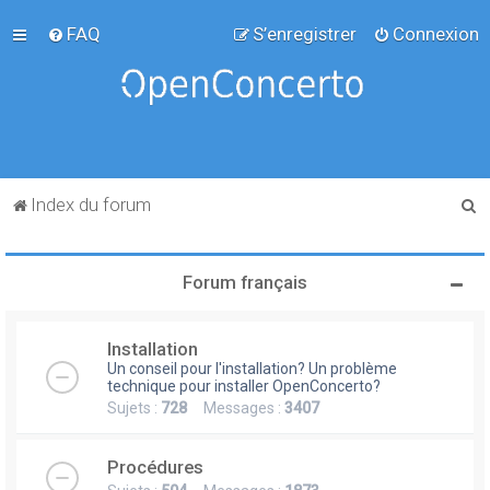
FAQ
S’enregistrer
Connexion
R
Index du forum
e
c
Forum français
h
e
Installation
r
Un conseil pour l'installation? Un problème
c
technique pour installer OpenConcerto?
Sujets :
728
Messages :
3407
h
e
Procédures
r