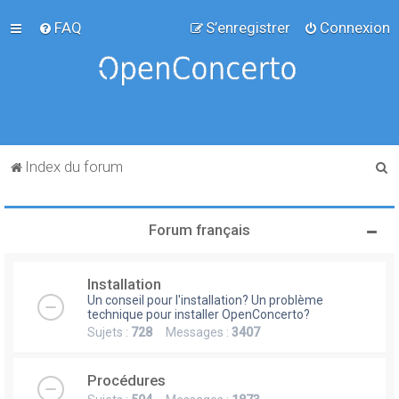
FAQ
S’enregistrer
Connexion
R
Index du forum
e
c
Forum français
h
e
Installation
r
Un conseil pour l'installation? Un problème
c
technique pour installer OpenConcerto?
Sujets :
728
Messages :
3407
h
e
Procédures
r