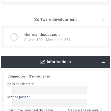
Software development
General discussion
Sujets :
102
Messages :
362
Informations
Connexion
•
S’enregistrer
Nom d’utilisateur :
Mot de passe :
J’ai oublié mon mot de passe
Se souvenir de moi