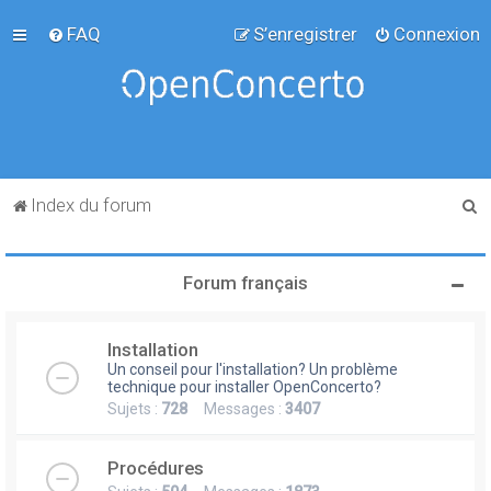
FAQ
S’enregistrer
Connexion
R
Index du forum
e
c
Forum français
h
e
Installation
r
Un conseil pour l'installation? Un problème
c
technique pour installer OpenConcerto?
Sujets :
728
Messages :
3407
h
e
Procédures
r