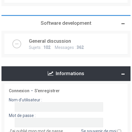
Software development
General discussion
Sujets :
102
Messages :
362
Informations
Connexion
•
S’enregistrer
Nom d’utilisateur :
Mot de passe :
J’ai oublié mon mot de passe
Se souvenir de moi