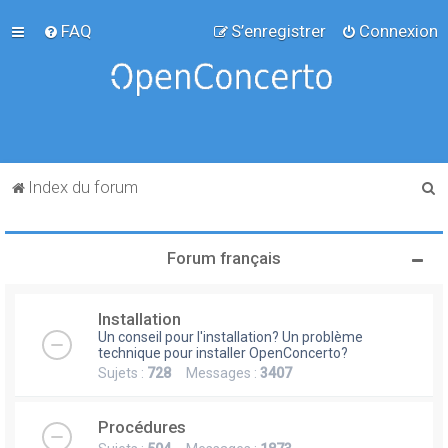
FAQ
S’enregistrer
Connexion
R
Index du forum
e
c
Forum français
h
e
Installation
r
Un conseil pour l'installation? Un problème
c
technique pour installer OpenConcerto?
Sujets :
728
Messages :
3407
h
e
Procédures
r