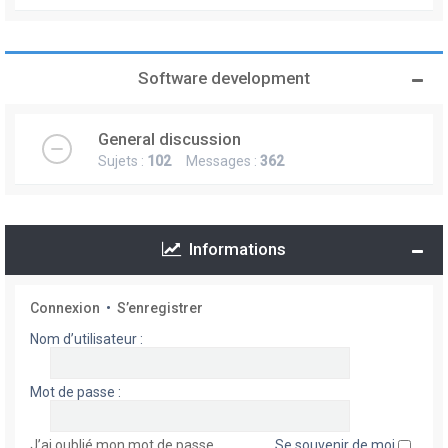
Software development
General discussion
Sujets :
102
Messages :
362
Informations
Connexion
•
S’enregistrer
Nom d’utilisateur :
Mot de passe :
J’ai oublié mon mot de passe
Se souvenir de moi