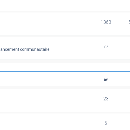
1363
77
 financement communautaire.
23
6