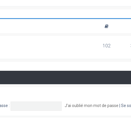
102
asse :
J’ai oublié mon mot de passe
|
Se so