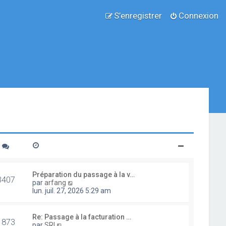
S’enregistrer
Connexion
Préparation du passage à la v…
3407
V
par
arfang
o
lun. juil. 27, 2026 5:29 am
i
r
l
Re: Passage à la facturation …
1873
e
V
par
SRI