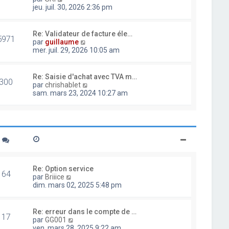
d
o
jeu. juil. 30, 2026 2:36 pm
e
i
r
r
n
l
Re: Validateur de facture éle…
i
5971
e
V
par
guillaume
e
d
o
mer. juil. 29, 2026 10:05 am
r
e
i
m
r
r
e
n
l
Re: Saisie d'achat avec TVA m…
s
i
300
e
V
par
chrishablet
s
e
d
o
sam. mars 23, 2024 10:27 am
a
r
e
i
g
m
r
r
e
e
n
l
s
i
e
s
e
d
a
r
e
g
m
r
e
e
n
s
i
Re: Option service
s
64
e
V
par
Briiice
a
r
o
dim. mars 02, 2025 5:48 pm
g
m
i
e
e
r
s
l
Re: erreur dans le compte de …
s
17
e
V
par
GG001
a
d
o
ven. mars 28, 2025 9:22 am