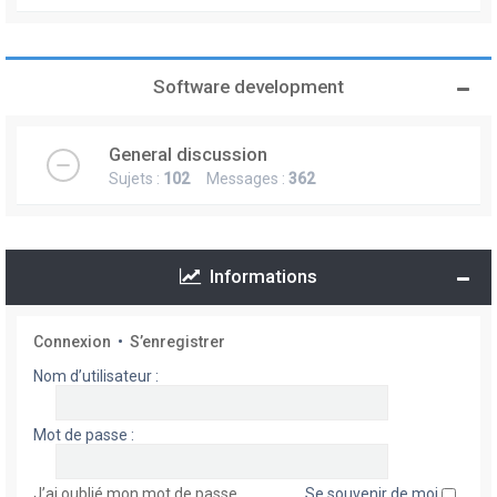
Software development
General discussion
Sujets :
102
Messages :
362
Informations
Connexion
•
S’enregistrer
Nom d’utilisateur :
Mot de passe :
J’ai oublié mon mot de passe
Se souvenir de moi