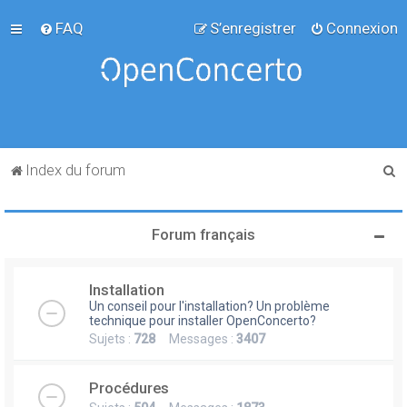
FAQ
S’enregistrer
Connexion
R
Index du forum
e
c
Forum français
h
e
Installation
r
Un conseil pour l'installation? Un problème
c
technique pour installer OpenConcerto?
Sujets :
728
Messages :
3407
h
e
Procédures
r