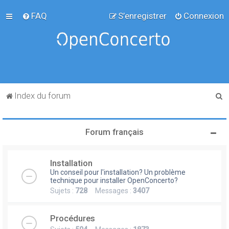
FAQ
S’enregistrer
Connexion
R
Index du forum
e
c
Forum français
h
e
Installation
r
Un conseil pour l'installation? Un problème
c
technique pour installer OpenConcerto?
Sujets :
728
Messages :
3407
h
e
Procédures
r