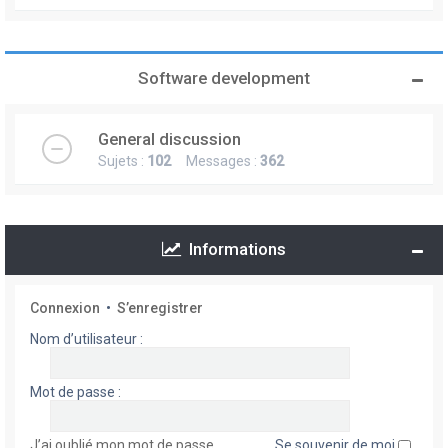
Software development
General discussion
Sujets :
102
Messages :
362
Informations
Connexion
•
S’enregistrer
Nom d’utilisateur :
Mot de passe :
J’ai oublié mon mot de passe
Se souvenir de moi