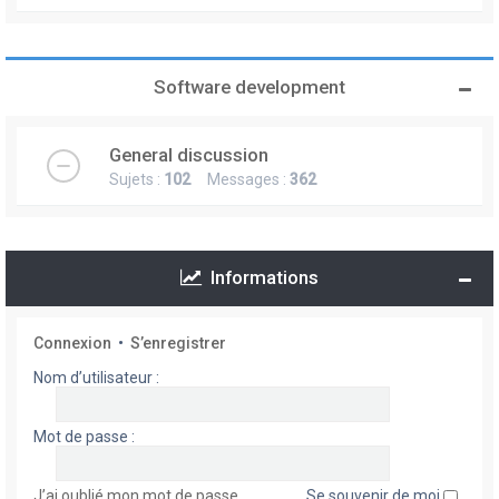
Software development
General discussion
Sujets :
102
Messages :
362
Informations
Connexion
•
S’enregistrer
Nom d’utilisateur :
Mot de passe :
J’ai oublié mon mot de passe
Se souvenir de moi