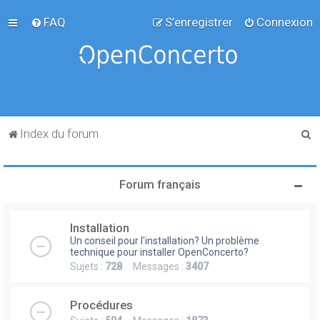
FAQ
S’enregistrer
Connexion
R
Index du forum
e
c
Forum français
h
e
Installation
r
Un conseil pour l'installation? Un problème
c
technique pour installer OpenConcerto?
Sujets :
728
Messages :
3407
h
e
Procédures
r