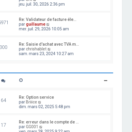
d
o
jeu. juil. 30, 2026 2:36 pm
e
i
r
r
n
l
Re: Validateur de facture éle…
i
5971
e
V
par
guillaume
e
d
o
mer. juil. 29, 2026 10:05 am
r
e
i
m
r
r
e
n
l
Re: Saisie d'achat avec TVA m…
s
i
300
e
V
par
chrishablet
s
e
d
o
sam. mars 23, 2024 10:27 am
a
r
e
i
g
m
r
r
e
e
n
l
s
i
e
s
e
d
a
r
e
g
m
r
e
e
n
s
i
Re: Option service
s
64
e
V
par
Briiice
a
r
o
dim. mars 02, 2025 5:48 pm
g
m
i
e
e
r
s
l
Re: erreur dans le compte de …
s
17
e
V
par
GG001
a
d
o
ven. mars 28, 2025 9:22 am