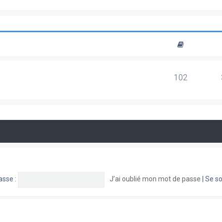
102
asse :
J’ai oublié mon mot de passe
|
Se so