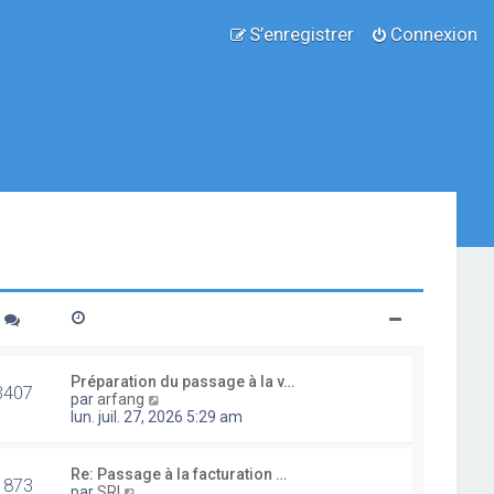
S’enregistrer
Connexion
Préparation du passage à la v…
3407
V
par
arfang
o
lun. juil. 27, 2026 5:29 am
i
r
l
Re: Passage à la facturation …
1873
e
V
par
SRI