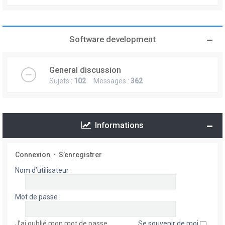
Software development
General discussion
Sujets :
102
Messages :
362
Informations
Connexion
•
S’enregistrer
Nom d’utilisateur :
Mot de passe :
J’ai oublié mon mot de passe
Se souvenir de moi