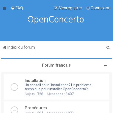
FAQ
S’enregistrer
Connexion
R
Index du forum
e
c
Forum français
h
e
Installation
r
Un conseil pour l'installation? Un problème
c
technique pour installer OpenConcerto?
Sujets :
728
Messages :
3407
h
e
Procédures
r