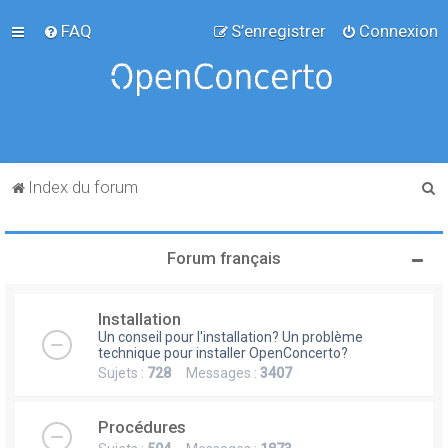
FAQ
S’enregistrer
Connexion
R
Index du forum
e
c
Forum français
h
e
Installation
r
Un conseil pour l'installation? Un problème
c
technique pour installer OpenConcerto?
Sujets :
728
Messages :
3407
h
e
Procédures
r