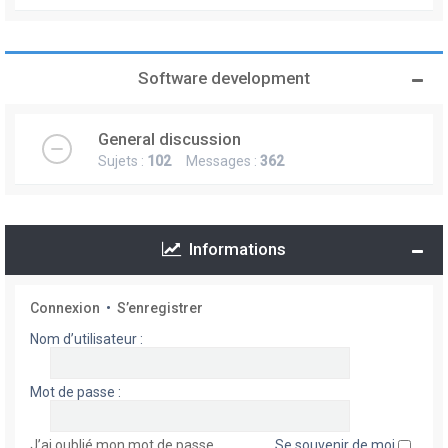
Software development
General discussion
Sujets :
102
Messages :
362
Informations
Connexion
•
S’enregistrer
Nom d’utilisateur :
Mot de passe :
J’ai oublié mon mot de passe
Se souvenir de moi