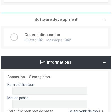
Software development
General discussion
Sujets :
102
Messages :
362
Informations
Connexion
•
S’enregistrer
Nom d’utilisateur :
Mot de passe :
J’ai oublié mon mot de passe
Se souvenir de moi