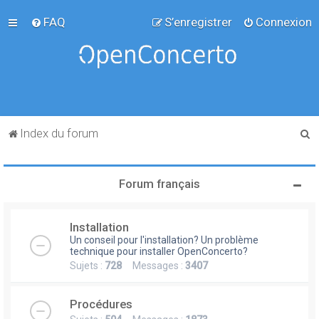
FAQ
S’enregistrer
Connexion
R
Index du forum
e
c
Forum français
h
e
Installation
r
Un conseil pour l'installation? Un problème
c
technique pour installer OpenConcerto?
Sujets :
728
Messages :
3407
h
e
Procédures
r