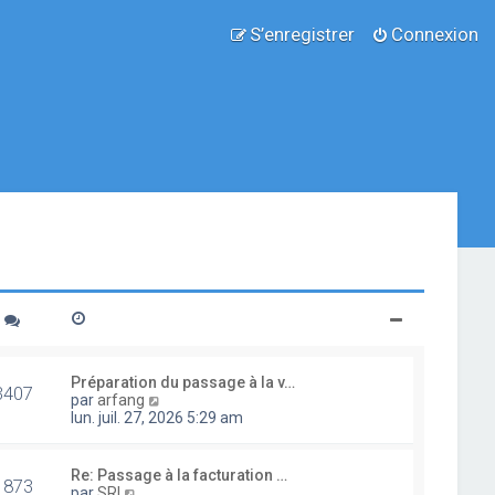
S’enregistrer
Connexion
Préparation du passage à la v…
3407
V
par
arfang
o
lun. juil. 27, 2026 5:29 am
i
r
l
Re: Passage à la facturation …
1873
e
V
par
SRI