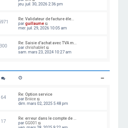
d
o
jeu. juil. 30, 2026 2:36 pm
e
i
r
r
n
l
Re: Validateur de facture éle…
i
5971
e
V
par
guillaume
e
d
o
mer. juil. 29, 2026 10:05 am
r
e
i
m
r
r
e
n
l
Re: Saisie d'achat avec TVA m…
s
i
300
e
V
par
chrishablet
s
e
d
o
sam. mars 23, 2024 10:27 am
a
r
e
i
g
m
r
r
e
e
n
l
s
i
e
s
e
d
a
r
e
g
m
r
e
e
n
s
i
Re: Option service
s
64
e
V
par
Briiice
a
r
o
dim. mars 02, 2025 5:48 pm
g
m
i
e
e
r
s
l
Re: erreur dans le compte de …
s
17
e
V
par
GG001
a
d
o
ven. mars 28, 2025 9:22 am