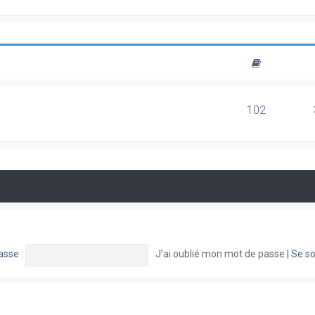
102
asse :
J’ai oublié mon mot de passe
|
Se so