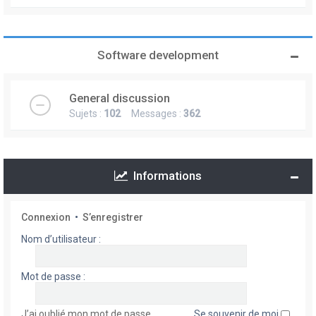
Software development
General discussion
Sujets :
102
Messages :
362
Informations
Connexion
•
S’enregistrer
Nom d’utilisateur :
Mot de passe :
J’ai oublié mon mot de passe
Se souvenir de moi