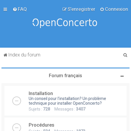
FAQ
S’enregistrer
Connexion
R
Index du forum
e
c
Forum français
h
e
Installation
r
Un conseil pour l'installation? Un problème
c
technique pour installer OpenConcerto?
Sujets :
728
Messages :
3407
h
e
Procédures
r