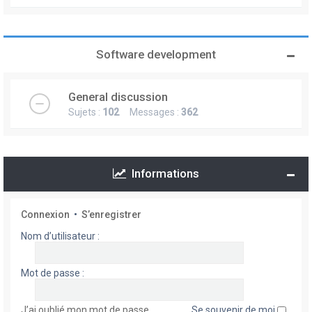
Software development
General discussion
Sujets :
102
Messages :
362
Informations
Connexion
•
S’enregistrer
Nom d’utilisateur :
Mot de passe :
J’ai oublié mon mot de passe
Se souvenir de moi