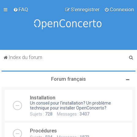
FAQ
S’enregistrer
Connexion
R
Index du forum
e
c
Forum français
h
e
Installation
r
Un conseil pour l'installation? Un problème
c
technique pour installer OpenConcerto?
Sujets :
728
Messages :
3407
h
e
Procédures
r