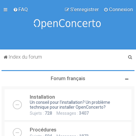
FAQ
S’enregistrer
Connexion
R
Index du forum
e
c
Forum français
h
e
Installation
r
Un conseil pour l'installation? Un problème
c
technique pour installer OpenConcerto?
Sujets :
728
Messages :
3407
h
e
Procédures
r