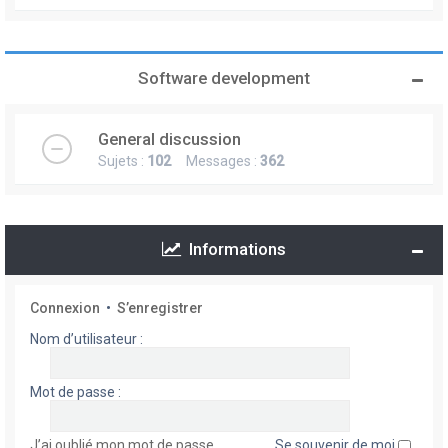
Software development
General discussion
Sujets :
102
Messages :
362
Informations
Connexion
•
S’enregistrer
Nom d’utilisateur :
Mot de passe :
J’ai oublié mon mot de passe
Se souvenir de moi