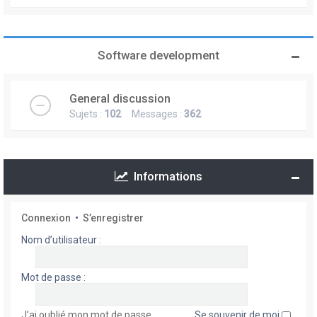
Software development
General discussion
Sujets :
102
Messages :
362
Informations
Connexion
•
S’enregistrer
Nom d’utilisateur :
Mot de passe :
J’ai oublié mon mot de passe
Se souvenir de moi