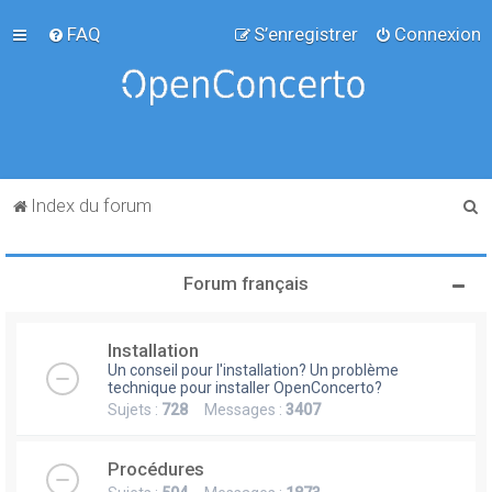
FAQ
S’enregistrer
Connexion
R
Index du forum
e
c
Forum français
h
e
Installation
r
Un conseil pour l'installation? Un problème
c
technique pour installer OpenConcerto?
Sujets :
728
Messages :
3407
h
e
Procédures
r