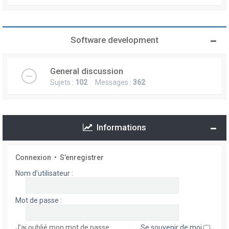
Software development
General discussion
Sujets :
102
Messages :
362
Informations
Connexion
•
S’enregistrer
Nom d’utilisateur :
Mot de passe :
J’ai oublié mon mot de passe
Se souvenir de moi