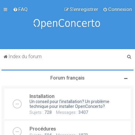
FAQ
S’enregistrer
Connexion
R
Index du forum
e
c
Forum français
h
e
Installation
r
Un conseil pour l'installation? Un problème
c
technique pour installer OpenConcerto?
Sujets :
728
Messages :
3407
h
e
Procédures
r