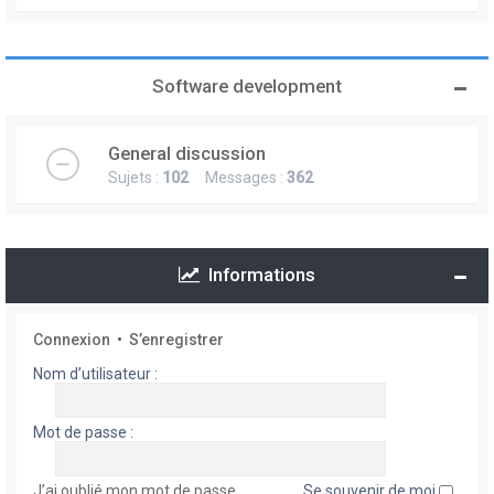
Software development
General discussion
Sujets :
102
Messages :
362
Informations
Connexion
•
S’enregistrer
Nom d’utilisateur :
Mot de passe :
J’ai oublié mon mot de passe
Se souvenir de moi