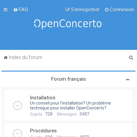
FAQ
S’enregistrer
Connexion
R
Index du forum
e
c
Forum français
h
e
Installation
r
Un conseil pour l'installation? Un problème
c
technique pour installer OpenConcerto?
Sujets :
728
Messages :
3407
h
e
Procédures
r