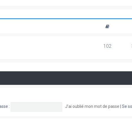
102
asse :
J’ai oublié mon mot de passe
|
Se so