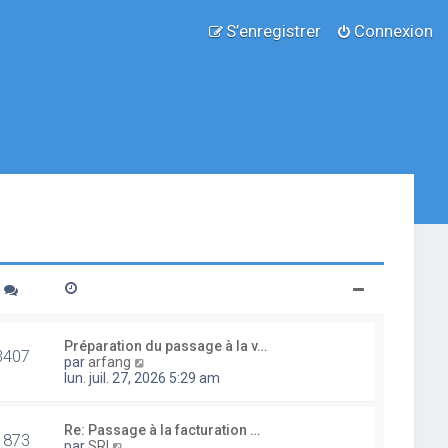
S’enregistrer
Connexion
Préparation du passage à la v…
3407
V
par
arfang
o
lun. juil. 27, 2026 5:29 am
i
r
l
Re: Passage à la facturation …
1873
e
V
par
SRI