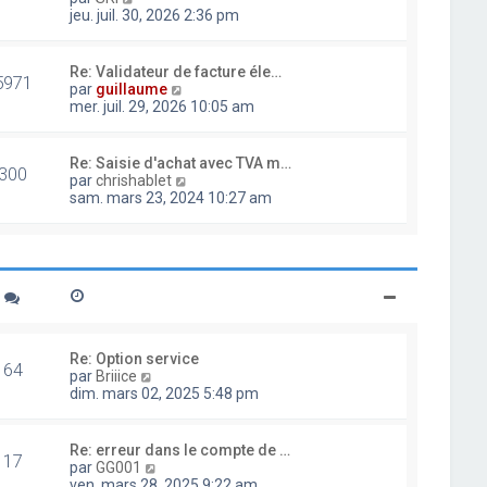
d
o
jeu. juil. 30, 2026 2:36 pm
e
i
r
r
n
l
Re: Validateur de facture éle…
i
5971
e
V
par
guillaume
e
d
o
mer. juil. 29, 2026 10:05 am
r
e
i
m
r
r
e
n
l
Re: Saisie d'achat avec TVA m…
s
i
300
e
V
par
chrishablet
s
e
d
o
sam. mars 23, 2024 10:27 am
a
r
e
i
g
m
r
r
e
e
n
l
s
i
e
s
e
d
a
r
e
g
m
r
e
e
n
s
i
Re: Option service
s
64
e
V
par
Briiice
a
r
o
dim. mars 02, 2025 5:48 pm
g
m
i
e
e
r
s
l
Re: erreur dans le compte de …
s
17
e
V
par
GG001
a
d
o
ven. mars 28, 2025 9:22 am