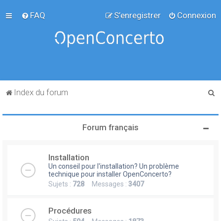
FAQ
S’enregistrer
Connexion
R
Index du forum
e
c
Forum français
h
e
Installation
r
Un conseil pour l'installation? Un problème
c
technique pour installer OpenConcerto?
Sujets :
728
Messages :
3407
h
e
Procédures
r