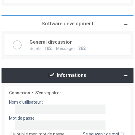
Software development
General discussion
Sujets :
102
Messages :
362
Informations
Connexion
•
S’enregistrer
Nom d’utilisateur :
Mot de passe :
J’ai oublié mon mot de passe
Se souvenir de moi