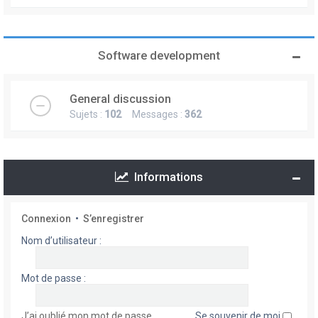
Software development
General discussion
Sujets :
102
Messages :
362
Informations
Connexion
•
S’enregistrer
Nom d’utilisateur :
Mot de passe :
J’ai oublié mon mot de passe
Se souvenir de moi