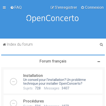
FAQ
S’enregistrer
Connexion
R
Index du forum
e
c
Forum français
h
e
Installation
r
Un conseil pour l'installation? Un problème
c
technique pour installer OpenConcerto?
Sujets :
728
Messages :
3407
h
e
Procédures
r