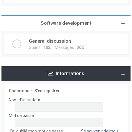
Software development
General discussion
Sujets :
102
Messages :
362
Informations
Connexion
•
S’enregistrer
Nom d’utilisateur :
Mot de passe :
J’ai oublié mon mot de passe
Se souvenir de moi