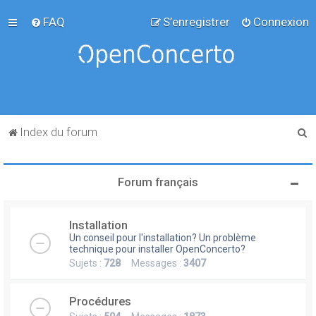
FAQ
S’enregistrer
Connexion
R
Index du forum
e
c
Forum français
h
e
Installation
r
Un conseil pour l'installation? Un problème
c
technique pour installer OpenConcerto?
Sujets :
728
Messages :
3407
h
e
Procédures
r