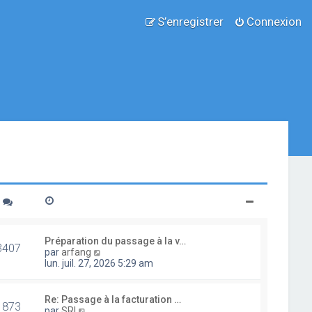
S’enregistrer
Connexion
Préparation du passage à la v…
3407
V
par
arfang
o
lun. juil. 27, 2026 5:29 am
i
r
l
Re: Passage à la facturation …
1873
e
V
par
SRI