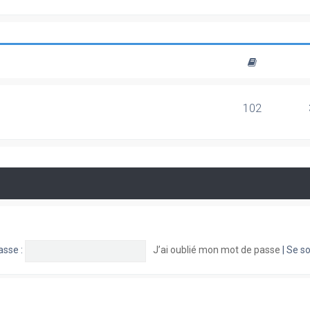
102
asse :
J’ai oublié mon mot de passe
|
Se so