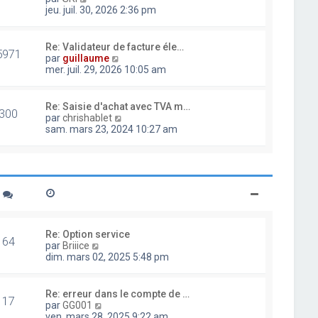
d
o
jeu. juil. 30, 2026 2:36 pm
e
i
r
r
n
l
Re: Validateur de facture éle…
i
5971
e
V
par
guillaume
e
d
o
mer. juil. 29, 2026 10:05 am
r
e
i
m
r
r
e
n
l
Re: Saisie d'achat avec TVA m…
s
i
300
e
V
par
chrishablet
s
e
d
o
sam. mars 23, 2024 10:27 am
a
r
e
i
g
m
r
r
e
e
n
l
s
i
e
s
e
d
a
r
e
g
m
r
e
e
n
s
i
Re: Option service
s
64
e
V
par
Briiice
a
r
o
dim. mars 02, 2025 5:48 pm
g
m
i
e
e
r
s
l
Re: erreur dans le compte de …
s
17
e
V
par
GG001
a
d
o
ven. mars 28, 2025 9:22 am