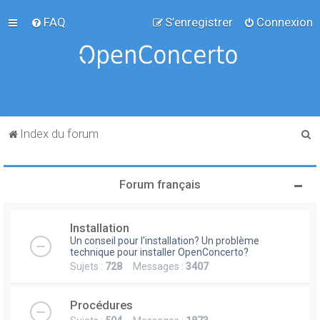
FAQ
S’enregistrer
Connexion
R
Index du forum
e
c
Forum français
h
e
Installation
r
Un conseil pour l'installation? Un problème
c
technique pour installer OpenConcerto?
Sujets :
728
Messages :
3407
h
e
Procédures
r