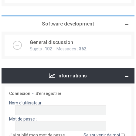
Software development
General discussion
Sujets :
102
Messages :
362
Informations
Connexion
•
S’enregistrer
Nom d’utilisateur :
Mot de passe :
J’ai oublié mon mot de passe
Se souvenir de moi