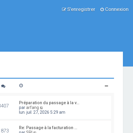
S’enregistrer
Connexion
Préparation du passage à la v…
3407
V
par
arfang
o
lun. juil. 27, 2026 5:29 am
i
r
l
Re: Passage à la facturation …
1873
e
V
par
SRI