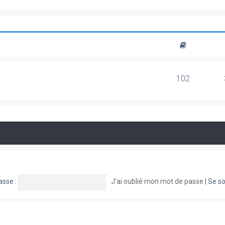
102
asse :
J’ai oublié mon mot de passe
|
Se so