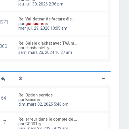
d
o
jeu. juil. 30, 2026 2:36 pm
e
i
r
r
n
l
Re: Validateur de facture éle…
i
5971
e
V
par
guillaume
e
d
o
mer. juil. 29, 2026 10:05 am
r
e
i
m
r
r
e
n
l
Re: Saisie d'achat avec TVA m…
s
i
300
e
V
par
chrishablet
s
e
d
o
sam. mars 23, 2024 10:27 am
a
r
e
i
g
m
r
r
e
e
n
l
s
i
e
s
e
d
a
r
e
g
m
r
e
e
n
s
i
Re: Option service
s
64
e
V
par
Briiice
a
r
o
dim. mars 02, 2025 5:48 pm
g
m
i
e
e
r
s
l
Re: erreur dans le compte de …
s
17
e
V
par
GG001
a
d
o
ven. mars 28, 2025 9:22 am