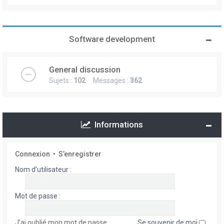
Software development
General discussion
Sujets :
102
Messages :
362
Informations
Connexion
•
S’enregistrer
Nom d’utilisateur :
Mot de passe :
J’ai oublié mon mot de passe
Se souvenir de moi