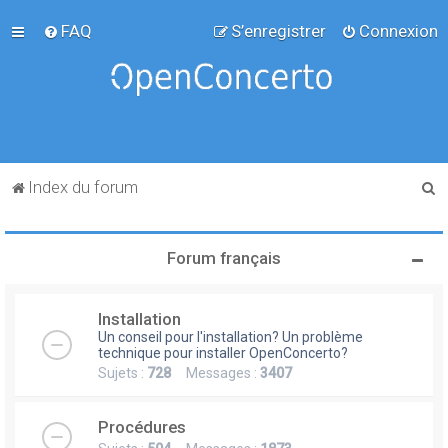
FAQ
S’enregistrer
Connexion
R
Index du forum
e
c
Forum français
h
e
Installation
r
Un conseil pour l'installation? Un problème
c
technique pour installer OpenConcerto?
Sujets :
728
Messages :
3407
h
e
Procédures
r