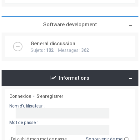
Software development
General discussion
Sujets :
102
Messages :
362
Informations
Connexion
•
S’enregistrer
Nom d’utilisateur :
Mot de passe :
J’ai oublié mon mot de passe
Se souvenir de moi