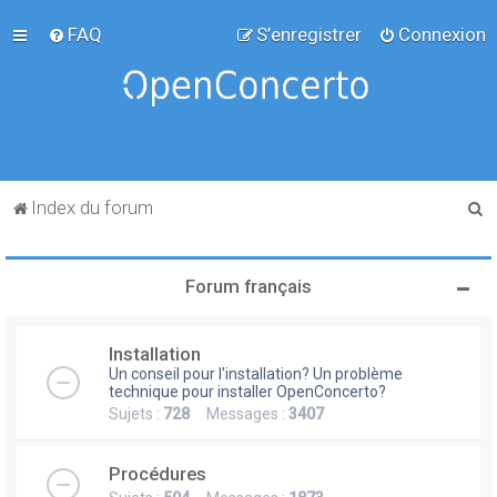
FAQ
S’enregistrer
Connexion
R
Index du forum
e
c
Forum français
h
e
Installation
r
Un conseil pour l'installation? Un problème
c
technique pour installer OpenConcerto?
Sujets :
728
Messages :
3407
h
e
Procédures
r