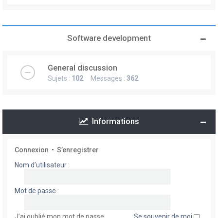
Software development
General discussion
Sujets :
102
Messages :
362
Informations
Connexion
•
S’enregistrer
Nom d’utilisateur :
Mot de passe :
J’ai oublié mon mot de passe
Se souvenir de moi