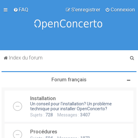
FAQ
S’enregistrer
Connexion
R
Index du forum
e
c
Forum français
h
e
Installation
r
Un conseil pour l'installation? Un problème
c
technique pour installer OpenConcerto?
Sujets :
728
Messages :
3407
h
e
Procédures
r