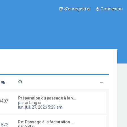
S’enregistrer
Connexion
Préparation du passage à la v…
3407
V
par
arfang
o
lun. juil. 27, 2026 5:29 am
i
r
l
Re: Passage à la facturation …
1873
e
V
par
SRI