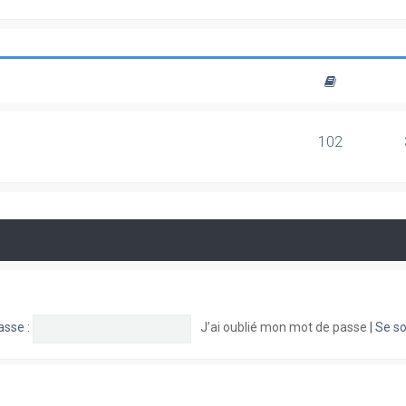
102
asse :
J’ai oublié mon mot de passe
|
Se so