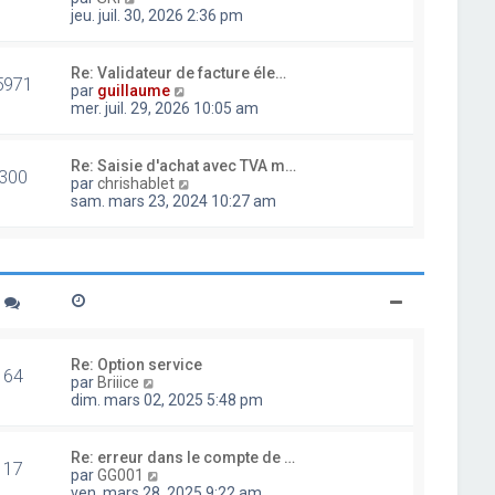
d
o
jeu. juil. 30, 2026 2:36 pm
e
i
r
r
n
l
Re: Validateur de facture éle…
i
5971
e
V
par
guillaume
e
d
o
mer. juil. 29, 2026 10:05 am
r
e
i
m
r
r
e
n
l
Re: Saisie d'achat avec TVA m…
s
i
300
e
V
par
chrishablet
s
e
d
o
sam. mars 23, 2024 10:27 am
a
r
e
i
g
m
r
r
e
e
n
l
s
i
e
s
e
d
a
r
e
g
m
r
e
e
n
s
i
Re: Option service
s
64
e
V
par
Briiice
a
r
o
dim. mars 02, 2025 5:48 pm
g
m
i
e
e
r
s
l
Re: erreur dans le compte de …
s
17
e
V
par
GG001
a
d
o
ven. mars 28, 2025 9:22 am