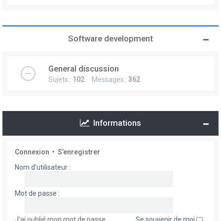
Software development
General discussion
Sujets :
102
Messages :
362
Informations
Connexion
•
S’enregistrer
Nom d’utilisateur :
Mot de passe :
J’ai oublié mon mot de passe
Se souvenir de moi