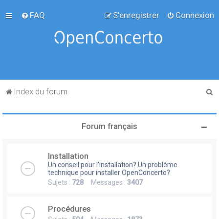
FAQ
S’enregistrer
Connexion
R
Index du forum
e
c
Forum français
h
e
Installation
r
Un conseil pour l'installation? Un problème
c
technique pour installer OpenConcerto?
Sujets :
728
Messages :
3407
h
e
Procédures
r