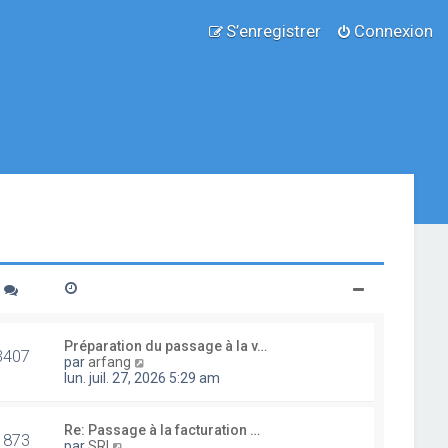
S’enregistrer
Connexion
Préparation du passage à la v…
3407
V
par
arfang
o
lun. juil. 27, 2026 5:29 am
i
r
l
Re: Passage à la facturation …
1873
e
V
par
SRI