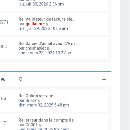
d
o
jeu. juil. 30, 2026 2:36 pm
e
i
r
r
n
l
Re: Validateur de facture éle…
i
5971
e
V
par
guillaume
e
d
o
mer. juil. 29, 2026 10:05 am
r
e
i
m
r
r
e
n
l
Re: Saisie d'achat avec TVA m…
s
i
300
e
V
par
chrishablet
s
e
d
o
sam. mars 23, 2024 10:27 am
a
r
e
i
g
m
r
r
e
e
n
l
s
i
e
s
e
d
a
r
e
g
m
r
e
e
n
s
i
Re: Option service
s
64
e
V
par
Briiice
a
r
o
dim. mars 02, 2025 5:48 pm
g
m
i
e
e
r
s
l
Re: erreur dans le compte de …
s
17
e
V
par
GG001
a
d
o
ven. mars 28, 2025 9:22 am