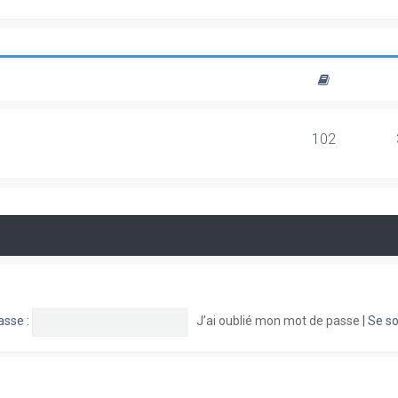
102
asse :
J’ai oublié mon mot de passe
|
Se so