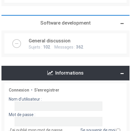
Software development
General discussion
Sujets :
102
Messages :
362
Informations
Connexion
•
S’enregistrer
Nom d’utilisateur :
Mot de passe :
J’ai oublié mon mot de passe
Se souvenir de moi