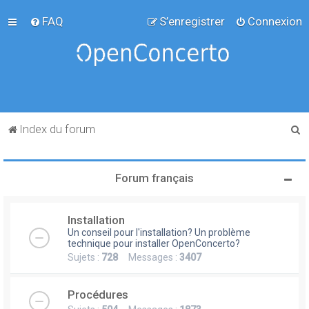
FAQ
S’enregistrer
Connexion
R
Index du forum
e
c
Forum français
h
e
Installation
r
Un conseil pour l'installation? Un problème
c
technique pour installer OpenConcerto?
Sujets :
728
Messages :
3407
h
e
Procédures
r