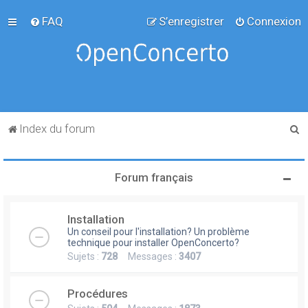
FAQ
S’enregistrer
Connexion
R
Index du forum
e
c
Forum français
h
e
Installation
r
Un conseil pour l'installation? Un problème
c
technique pour installer OpenConcerto?
Sujets :
728
Messages :
3407
h
e
Procédures
r