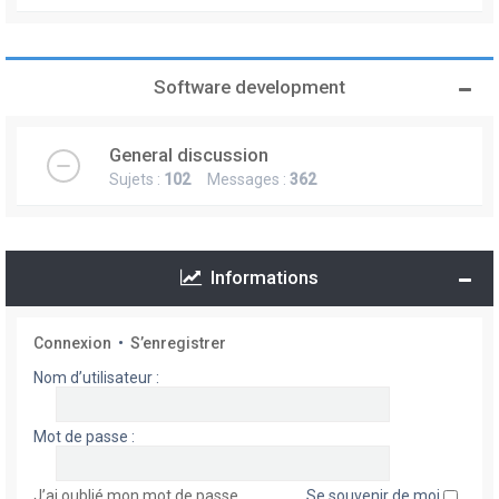
Software development
General discussion
Sujets :
102
Messages :
362
Informations
Connexion
•
S’enregistrer
Nom d’utilisateur :
Mot de passe :
J’ai oublié mon mot de passe
Se souvenir de moi