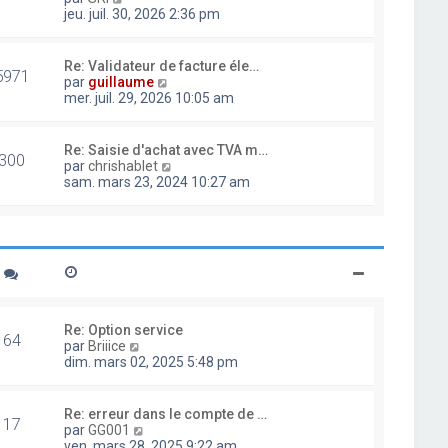
d
o
jeu. juil. 30, 2026 2:36 pm
e
i
r
r
n
l
Re: Validateur de facture éle…
i
5971
e
V
par
guillaume
e
d
o
mer. juil. 29, 2026 10:05 am
r
e
i
m
r
r
e
n
l
Re: Saisie d'achat avec TVA m…
s
i
300
e
V
par
chrishablet
s
e
d
o
sam. mars 23, 2024 10:27 am
a
r
e
i
g
m
r
r
e
e
n
l
s
i
e
s
e
d
a
r
e
g
m
r
e
e
n
s
i
Re: Option service
s
64
e
V
par
Briiice
a
r
o
dim. mars 02, 2025 5:48 pm
g
m
i
e
e
r
s
l
Re: erreur dans le compte de …
s
17
e
V
par
GG001
a
d
o
ven. mars 28, 2025 9:22 am