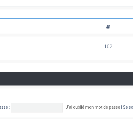
102
asse :
J’ai oublié mon mot de passe
|
Se so