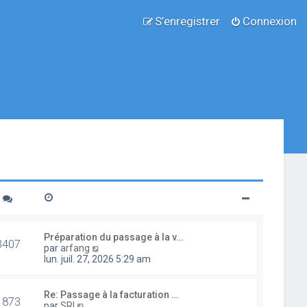
S’enregistrer
Connexion
Préparation du passage à la v…
3407
V
par
arfang
o
lun. juil. 27, 2026 5:29 am
i
r
l
Re: Passage à la facturation …
1873
e
V
par
SRI