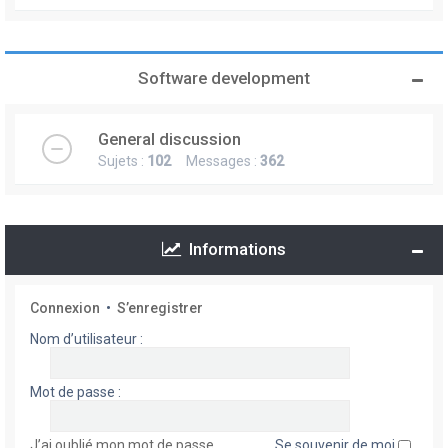
Software development
General discussion
Sujets :
102
Messages :
362
Informations
Connexion
•
S’enregistrer
Nom d’utilisateur :
Mot de passe :
J’ai oublié mon mot de passe
Se souvenir de moi