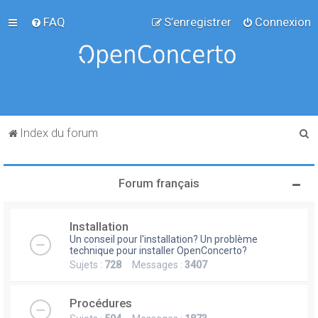
FAQ
S’enregistrer
Connexion
R
Index du forum
e
c
Forum français
h
e
Installation
r
Un conseil pour l'installation? Un problème
c
technique pour installer OpenConcerto?
Sujets :
728
Messages :
3407
h
e
Procédures
r