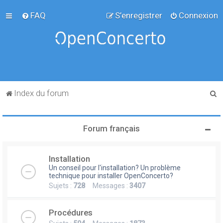
FAQ
S’enregistrer
Connexion
R
Index du forum
e
c
Forum français
h
e
Installation
r
Un conseil pour l'installation? Un problème
c
technique pour installer OpenConcerto?
Sujets :
728
Messages :
3407
h
e
Procédures
r