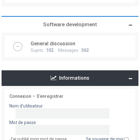
Software development
General discussion
Sujets :
102
Messages :
362
Informations
Connexion
•
S’enregistrer
Nom d’utilisateur :
Mot de passe :
J’ai oublié mon mot de passe
Se souvenir de moi