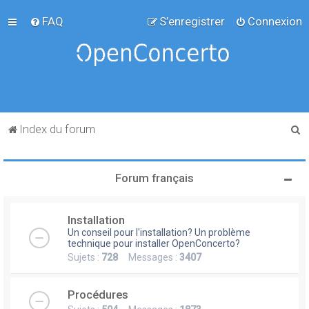
FAQ
S’enregistrer
Connexion
R
Index du forum
e
c
Forum français
h
e
Installation
r
Un conseil pour l'installation? Un problème
c
technique pour installer OpenConcerto?
Sujets :
728
Messages :
3407
h
e
Procédures
r