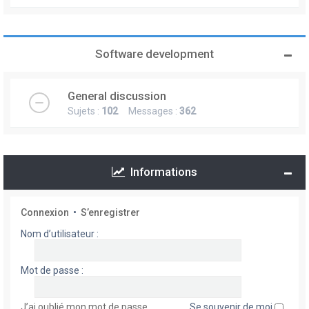
Software development
General discussion
Sujets :
102
Messages :
362
Informations
Connexion
•
S’enregistrer
Nom d’utilisateur :
Mot de passe :
J’ai oublié mon mot de passe
Se souvenir de moi