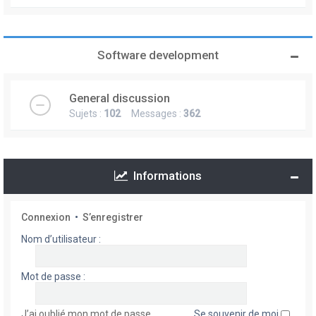
Software development
General discussion
Sujets :
102
Messages :
362
Informations
Connexion
•
S’enregistrer
Nom d’utilisateur :
Mot de passe :
J’ai oublié mon mot de passe
Se souvenir de moi