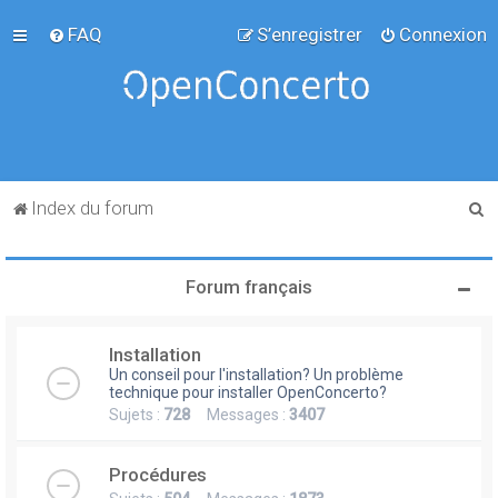
FAQ
S’enregistrer
Connexion
R
Index du forum
e
c
Forum français
h
e
Installation
r
Un conseil pour l'installation? Un problème
c
technique pour installer OpenConcerto?
Sujets :
728
Messages :
3407
h
e
Procédures
r