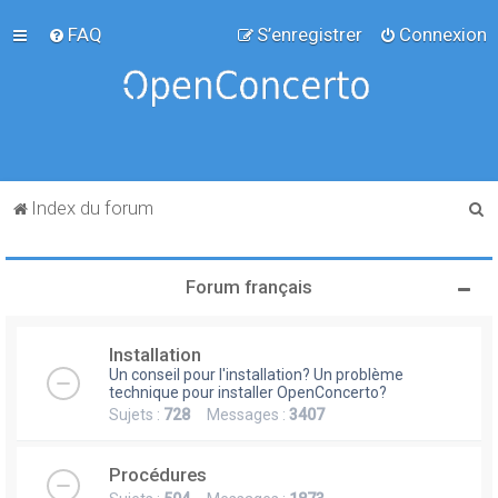
FAQ
S’enregistrer
Connexion
R
Index du forum
e
c
Forum français
h
e
Installation
r
Un conseil pour l'installation? Un problème
c
technique pour installer OpenConcerto?
Sujets :
728
Messages :
3407
h
e
Procédures
r