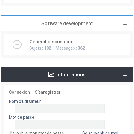
Software development
General discussion
Sujets :
102
Messages :
362
Informations
Connexion
•
S’enregistrer
Nom d’utilisateur :
Mot de passe :
J’ai oublié mon mot de passe
Se souvenir de moi