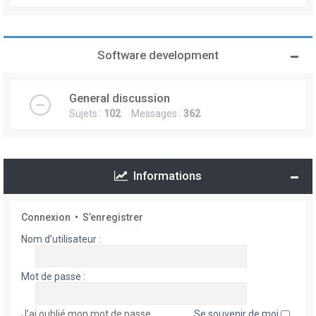
Software development
General discussion
Sujets :
102
Messages :
362
Informations
Connexion
•
S’enregistrer
Nom d’utilisateur :
Mot de passe :
J’ai oublié mon mot de passe
Se souvenir de moi