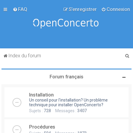
FAQ
S’enregistrer
Connexion
R
Index du forum
e
c
Forum français
h
e
Installation
r
Un conseil pour l'installation? Un problème
c
technique pour installer OpenConcerto?
Sujets :
728
Messages :
3407
h
e
Procédures
r