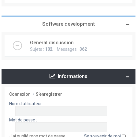
Software development
General discussion
Sujets :
102
Messages :
362
Informations
Connexion
•
S’enregistrer
Nom d’utilisateur :
Mot de passe :
J’ai oublié mon mot de passe
Se souvenir de moi