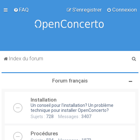
FAQ
S’enregistrer
Connexion
R
Index du forum
e
c
Forum français
h
e
Installation
r
Un conseil pour l'installation? Un problème
c
technique pour installer OpenConcerto?
Sujets :
728
Messages :
3407
h
e
Procédures
r